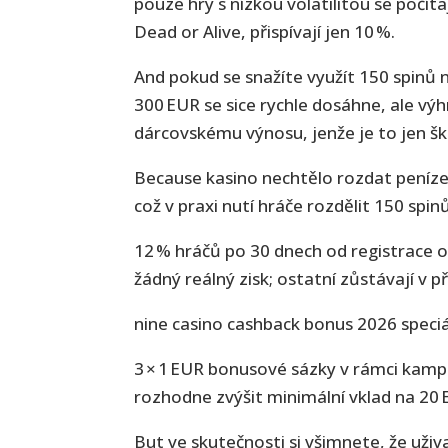
pouze hry s nízkou volatilitou se počít
Dead or Alive, přispívají jen 10 %.
And pokud se snažíte využít 150 spinů na
300 EUR se sice rychle dosáhne, ale v
dárcovskému výnosu, jenže je to jen šk
Because kasino nechtělo rozdat peníze
což v praxi nutí hráče rozdělit 150 spi
12 % hráčů po 30 dnech od registrace o
žádný reálný zisk; ostatní zůstávají v 
nine casino cashback bonus 2026 speciá
3 × 1 EUR bonusové sázky v rámci kampa
rozhodne zvýšit minimální vklad na 20
But ve skutečnosti si všimnete, že uži