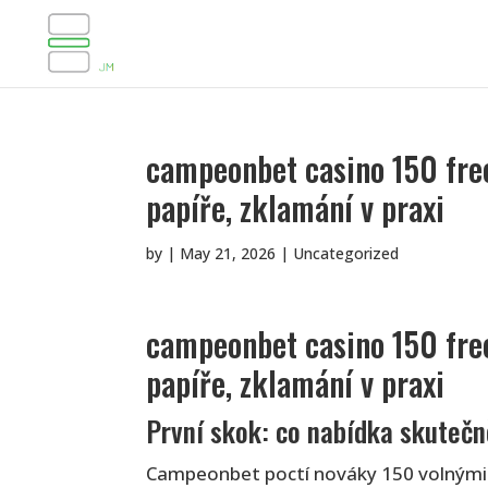
campeonbet casino 150 free
papíře, zklamání v praxi
by
|
May 21, 2026
| Uncategorized
campeonbet casino 150 free
papíře, zklamání v praxi
První skok: co nabídka skutečn
Campeonbet poctí nováky 150 volnými o