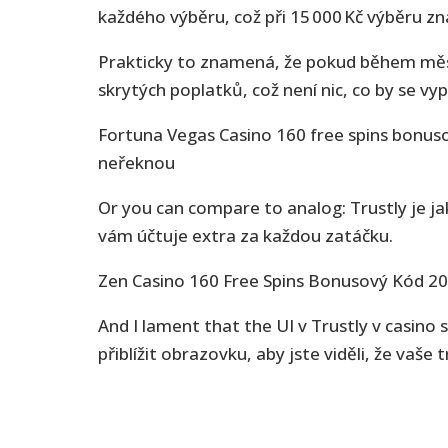
každého výběru, což při 15 000 Kč výběru zn
Prakticky to znamená, že pokud během měsíc
skrytých poplatků, což není nic, co by se vy
Fortuna Vegas Casino 160 free spins bonuso
neřeknou
Or you can compare to analog: Trustly je jak
vám účtuje extra za každou zatáčku.
Zen Casino 160 Free Spins Bonusový Kód 202
And I lament that the UI v Trustly v casino 
přiblížit obrazovku, aby jste viděli, že vaše 