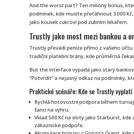
And the worst part? Ten milióný bonus, který
podmínek, kde musíte přetáhnout 3 000 Kč, 
jako kousek cukroví pod zubním lékařem.
Trustly jako most mezi bankou a o
Trustly převádí peníze přímo z vašeho účtu 
tradiční platební brány, kde průměrná čeka
But the interface vypadá jako starý bankov
“Potvrdit” a nejasný odkaz na podmínky, kt
Praktické scénáře: Kde se Trustly vyplatí
Rychlá hotovostní podpora během turnaje
šanci na výhru.
Vklad 500 Kč na sloty jako Starburst, kde 
zákaznické podpoře.
Akumulace bonusu v Gonzo’s Quest, kde se