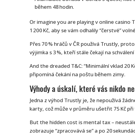
během 48 hodin.
Or imagine you are playing v online casino 
1 200 Kč, aby se vám odhalily “čerstvé” volné
Přes 70 % hráčů v ČR používá Trustly, protož
výjimka s 3 %, kteří stále čekají na schvále
And the dreaded T&C: “Minimální vklad 20 Kč
připomíná čekání na poštu během zimy.
Výhody a úskalí, které vás nikdo ne
Jedna z výhod Trustly je, že nepoužívá žádn
karty, což může v průměru ušetřit 75 Kč při 
But the hidden cost is mental tax – neustál
zobrazuje “zpracovává se” a po 20 sekundách 