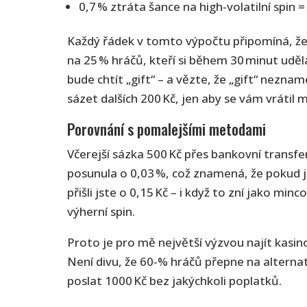
0,7 % ztráta šance na high‑volatilní spin =
Každý řádek v tomto výpočtu připomíná, že k
na 25 % hráčů, kteří si během 30 minut udělaj
bude chtít „gift“ – a vězte, že „gift“ nezna
sázet dalších 200 Kč, jen aby se vám vrátil m
Porovnání s pomalejšími metodami
Včerejší sázka 500 Kč přes bankovní transf
posunula o 0,03 %, což znamená, že pokud js
přišli jste o 0,15 Kč – i když to zní jako m
výherní spin.
Proto je pro mě největší výzvou najít kasino
Není divu, že 60‑% hráčů přepne na alternat
poslat 1000 Kč bez jakýchkoli poplatků.