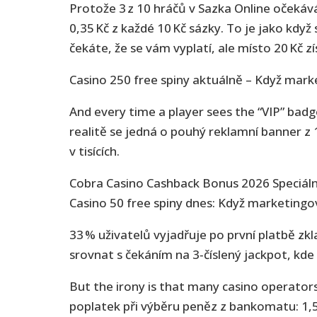
Protože 3 z 10 hráčů v Sazka Online očekává,
0,35 Kč z každé 10 Kč sázky. To je jako když
čekáte, že se vám vyplatí, ale místo 20 Kč zí
Casino 250 free spiny aktuálně – Když marke
And every time a player sees the “VIP” badge
realitě se jedná o pouhý reklamní banner z 1
v tisících.
Cobra Casino Cashback Bonus 2026 Speciální:
Casino 50 free spiny dnes: Když marketingo
33 % uživatelů vyjadřuje po první platbě zk
srovnat s čekáním na 3‑číslený jackpot, kde 
But the irony is that many casino operators 
poplatek při výběru peněz z bankomatu: 1,5